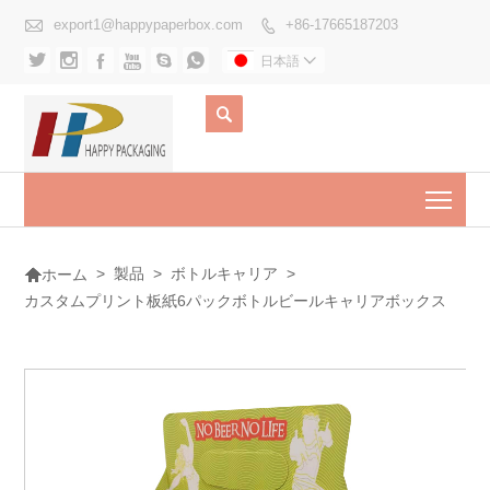

export1@happypaperbox.com
+86-17665187203







日本語


Togg

>
製品
>
ボトルキャリア
>
ホーム
カスタムプリント板紙6パックボトルビールキャリアボックス